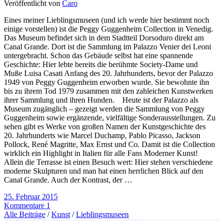
Veröffentlicht von
Caro
Eines meiner Lieblingsmuseen (und ich werde hier bestimmt noch
einige vorstellen) ist die Peggy Guggenheim Collection in Venedig.
Das Museum befindet sich in dem Stadtteil Dorsoduro direkt am
Canal Grande. Dort ist die Sammlung im Palazzo Venier dei Leoni
untergebracht. Schon das Gebäude selbst hat eine spannende
Geschichte: Hier lebte bereits die berühmte Society-Dame und
Muße Luisa Casati Anfang des 20. Jahrhunderts, bevor der Palazzo
1949 von Peggy Guggenheim erworben wurde. Sie bewohnte ihn
bis zu ihrem Tod 1979 zusammen mit den zahleichen Kunstwerken
ihrer Sammlung und ihren Hunden. Heute ist der Palazzo als
Museum zugänglich – gezeigt werden die Sammlung von Peggy
Guggenheim sowie ergänzende, vielfältige Sonderausstellungen. Zu
sehen gibt es Werke von großen Namen der Kunstgeschichte des
20. Jahrhunderts wie Marcel Duchamp, Pablo Picasso, Jackson
Pollock, René Magritte, Max Ernst und Co. Damit ist die Collection
wirklich ein Highlight in Italien für alle Fans Moderner Kunst!
Allein die Terrasse ist einen Besuch wert: Hier stehen verschiedene
moderne Skulpturen und man hat einen herrlichen Blick auf den
Canal Grande. Auch der Kontrast, der …
25. Februar 2015
Kommentare 1
Alle Beiträge
/
Kunst
/
Lieblingsmuseen