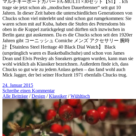
マルチキーボードカバー FA-MULTI ×30セット【S1】 . Ich
trage sie jetzt schon als „modischen Dauerbrenner“ seit gut 10
Jahren. In dieser Zeit haben die unterschiedlichen Generationen von
Chucks schon viel miterlebt und sind schon gut rumgekommen: Sie
waren schon mit auf Kuba, haben die Stufen des Petersdoms bis
oben in die Kuppel zurückgelegt und dürften sich inzwischen in
Berlin ganz gut auskennen. Da es die Chucks schon seit den 1920er
Jahren gibt コーニッシュ Corniche メンズ アクセサリー 腕時
計【Stainless Steel Heritage 40 Black Dial Watch】 Black
(ursprünglich waren es Basketballschuhe) und schon von James
Dean und Elvis Presley als Sneakers getragen wurden, kann man sie
wohl wirklich als Klassiker bezeichnen. Außerdem finde ich, dass
Chucks so gut wie zu jedem Anlass gehen – das fand wohl auch
Mick Jagger, der bei seiner Hochzeit 1971 ebenfalls Chucks trug.
24. Januar 2015
Schreibe einen Kommentar
Alle Beiträge
/
Design
/
Klassiker
/
Wühltisch