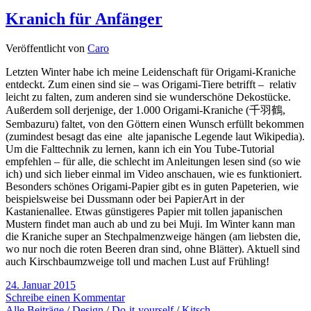
Kranich für Anfänger
Veröffentlicht von
Caro
Letzten Winter habe ich meine Leidenschaft für Origami-Kraniche
entdeckt. Zum einen sind sie – was Origami-Tiere betrifft – relativ
leicht zu falten, zum anderen sind sie wunderschöne Dekostücke.
Außerdem soll derjenige, der 1.000 Origami-Kraniche (千羽鶴,
Sembazuru) faltet, von den Göttern einen Wunsch erfüllt bekommen
(zumindest besagt das eine alte japanische Legende laut Wikipedia).
Um die Falttechnik zu lernen, kann ich ein You Tube-Tutorial
empfehlen – für alle, die schlecht im Anleitungen lesen sind (so wie
ich) und sich lieber einmal im Video anschauen, wie es funktioniert.
Besonders schönes Origami-Papier gibt es in guten Papeterien, wie
beispielsweise bei Dussmann oder bei PapierArt in der
Kastanienallee. Etwas günstigeres Papier mit tollen japanischen
Mustern findet man auch ab und zu bei Muji. Im Winter kann man
die Kraniche super an Stechpalmenzweige hängen (am liebsten die,
wo nur noch die roten Beeren dran sind, ohne Blätter). Aktuell sind
auch Kirschbaumzweige toll und machen Lust auf Frühling!
24. Januar 2015
Schreibe einen Kommentar
Alle Beiträge
/
Design
/
Do-it-yourself
/
Kitsch