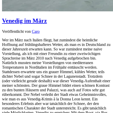
Venedig im März
Veröffentlicht von
Caro
Wer im März nach Italien fliegt, hat zumindest die heimliche
Hoffnung auf frühlingshafteres Wetter, als man es in Deutschland zu
dieser Jahreszeit erwarten kann. So war zumindest meine naive
Vorstellung, als ich mit einer Freundin zu einer zweiwöchigen
Sprachreise im März 2010 nach Venedig aufgebrochen bin.
Natürlich mussten meine Vorstellungen von mediterranen
Temperaturen in Norditalien im Frühjahr enttäuscht werden.
Stattdessen erwartete uns ein grauer Himmel, kühles Wetter, teils
dichter Nebel und sogar Schnee in der Lagunenstadt. Trotzdem
(oder vielleicht gerade deshalb) war dieser Venedig-Aufenthalt einer
meiner schönsten. Der graue Himmel bildet einen schönen Kontrast
zu den bunten Häusern und Palazzi, was auch auf Fotos sehr gut
rüberkommt. Der Nebel verleiht der Stadt etwas Geheimnisvolles,
wie man es aus Venedig-Krimis à la Donna Leon kennt. Ein
besonderes Erlebnis aber war tatsächlich der Schnee, der den
romantischen Charakter der Stadt unterstreicht. Es gibt tatsächlich
viele Möglichkeiten, Venedig zu erreichen: Mit dem Boot, via Bus