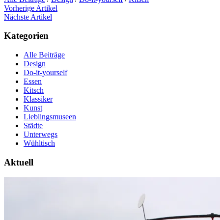
Vorherige Artikel
Nächste Artikel
Kategorien
Alle Beiträge
Design
Do-it-yourself
Essen
Kitsch
Klassiker
Kunst
Lieblingsmuseen
Städte
Unterwegs
Wühltisch
Aktuell