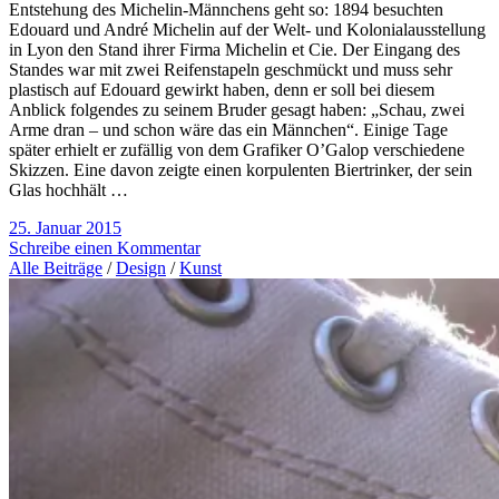
Entstehung des Michelin-Männchens geht so: 1894 besuchten
Edouard und André Michelin auf der Welt- und Kolonialausstellung
in Lyon den Stand ihrer Firma Michelin et Cie. Der Eingang des
Standes war mit zwei Reifenstapeln geschmückt und muss sehr
plastisch auf Edouard gewirkt haben, denn er soll bei diesem
Anblick folgendes zu seinem Bruder gesagt haben: „Schau, zwei
Arme dran – und schon wäre das ein Männchen“. Einige Tage
später erhielt er zufällig von dem Grafiker O’Galop verschiedene
Skizzen. Eine davon zeigte einen korpulenten Biertrinker, der sein
Glas hochhält …
25. Januar 2015
Schreibe einen Kommentar
Alle Beiträge
/
Design
/
Kunst