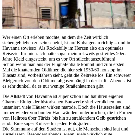
Wer einen Ort erleben möchte, an dem die Zeit wirklich
stehengeblieben zu sein scheint, ist auf Kuba genau richtig – und in
Havanna sowieso! Als Rockabilly im Herzen also ein optimales
Reiseziel für mich. Ich hatte sogar mein rot-weiß gestreiftes 50er-
Jahre Kleid eingesteckt, um es vor Ort stilecht auszuführen!
Schon wenn man aus der Flughafenhalle kommt und zum ersten
Mal die knatternden Oldtimer, die hier seit 1950/60 nonstop im
Einsatz sind, vorbeifahren sieht, geht die Zeitreise los. Ein schwerer
Bleigeruch von den Oldtimerabgasen hängt in der Luft. Abends ist
es sehr dunkel, da es nur wenige Straßenlaternen gibt.
Die Altstadt von Havanna ist super schön und hat ihren eigenen
Charme: Einige der historischen Bauwerke sind verblichen und
unsaniert, viele Häuser wirken marode. Doch die Häuserzeilen sind
immer wieder von bunten Hauswänden unterbrochen, die in Farben
von Hellrosa über Türkis bis hin zu strahlendem Gelb gestrichen
sind. Eine super Kulisse für jeden Fotografen.
Die Stimmung auf den Straßen ist gut, die Menschen sind laut und
ausgelassen. Besonders abends, wenn viele wirklich gute