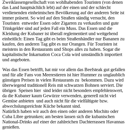
Zweiklassengesellschaft von wohlhabenden Touristen (von denen
das Land hauptsächlich lebt) auf der einen und der schlecht
verdienenden einheimischen Bevölkerung auf der anderen Seite ist
immer präsent. So wird auf den Straßen ständig versucht, den
Touristen entweder Essen oder Zigarren zu verkaufen und gute
Trinkgelder sind auf jeden Fall ein Muss. Das Essen und die
Kleidung der Kubaner ist überall reglementiert und weitgehend
einheitlich: Einen Tag gibt es beim Straßenhändler nur Bananen zu
kaufen, den anderen Tag gibt es nur Orangen. Für Touristen ist
meistens in den Restaurants und Shops alles zu haben. Sogar die
kapitalistische Inkarnation Coca Cola wird umständlich importiert
und angeboten.
Was das Essen betrifft, hat mir vor allem das Beefsteak gut gefallen
und für alle Fans von Meerestieren ist hier Hummer zu unglaublich
günstigen Preisen in vielen Restaurants zu bekommen. Dazu wird
überwiegend traditionell Reis mit schwarzen Bohnen serviert. Die
übrigen Speisen hier sind leider nicht besonders empfehlenswert,
da die Kubaner kaum Gewürze verwenden, generell nicht viel
Gemüse anbieten und auch nicht für die vielfältigste bzw.
abwechslungsreichste Küche bekannt sind.
Natürlich haben wir auch den einen oder anderen Mochito oder
Cuba Libre getrunken; am besten lassen sich die kubanischen
National-Drinks auf einer der zahlreichen Dachterrassen Havannas
genießen.